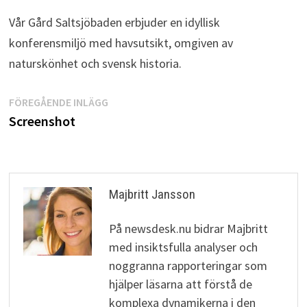
Vår Gård Saltsjöbaden erbjuder en idyllisk
konferensmiljö med havsutsikt, omgiven av
naturskönhet och svensk historia.
Inläggsnavigering
Föregående
FÖREGÅENDE INLÄGG
inlägg:
Screenshot
Majbritt Jansson
På newsdesk.nu bidrar Majbritt
med insiktsfulla analyser och
noggranna rapporteringar som
hjälper läsarna att förstå de
komplexa dynamikerna i den