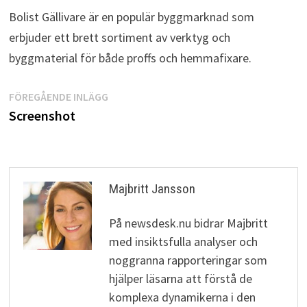
Bolist Gällivare är en populär byggmarknad som
erbjuder ett brett sortiment av verktyg och
byggmaterial för både proffs och hemmafixare.
Inläggsnavigering
Föregående
FÖREGÅENDE INLÄGG
inlägg:
Screenshot
Majbritt Jansson
På newsdesk.nu bidrar Majbritt
med insiktsfulla analyser och
noggranna rapporteringar som
hjälper läsarna att förstå de
komplexa dynamikerna i den