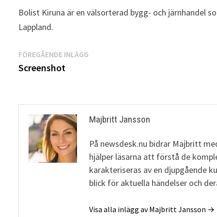
Bolist Kiruna är en välsorterad bygg- och järnhandel so
Lappland.
Inläggsnavigering
Föregående
FÖREGÅENDE INLÄGG
inlägg:
Screenshot
Majbritt Jansson
På newsdesk.nu bidrar Majbritt med
hjälper läsarna att förstå de komp
karakteriseras av en djupgående 
blick för aktuella händelser och de
Visa alla inlägg av Majbritt Jansson →