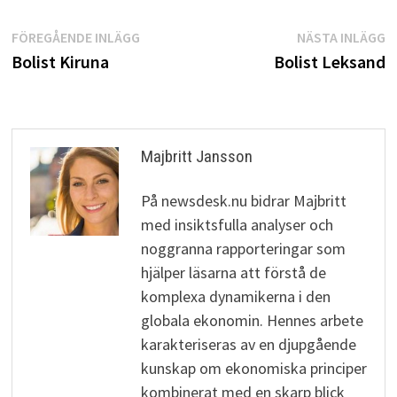
Inläggsnavigering
Föregående
N
FÖREGÅENDE INLÄGG
NÄSTA INLÄGG
inlägg:
i
Bolist Kiruna
Bolist Leksand
Majbritt Jansson
På newsdesk.nu bidrar Majbritt
med insiktsfulla analyser och
noggranna rapporteringar som
hjälper läsarna att förstå de
komplexa dynamikerna i den
globala ekonomin. Hennes arbete
karakteriseras av en djupgående
kunskap om ekonomiska principer
kombinerat med en skarp blick