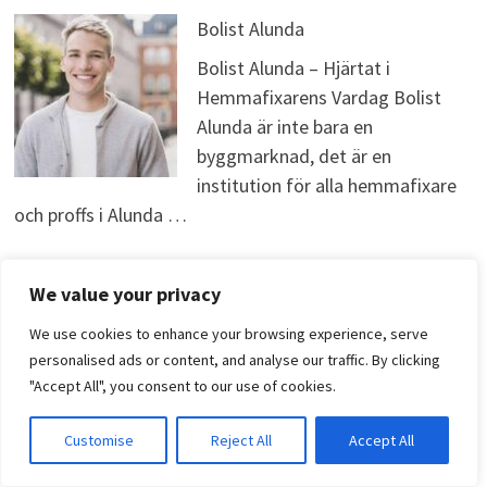
Bolist Alunda
Bolist Alunda – Hjärtat i
Hemmafixarens Vardag Bolist
Alunda är inte bara en
byggmarknad, det är en
institution för alla hemmafixare
och proffs i Alunda …
Bolist Brunflo
We value your privacy
Om Bolist Brunflo Bolist Brunflo
We use cookies to enhance your browsing experience, serve
är en väletablerad bygg- och
personalised ads or content, and analyse our traffic. By clicking
järnhandel som har tjänat
"Accept All", you consent to our use of cookies.
lokalbefolkningen i Brunflo och
dess omnejd i många år. Med sitt
Customise
Reject All
Accept All
…