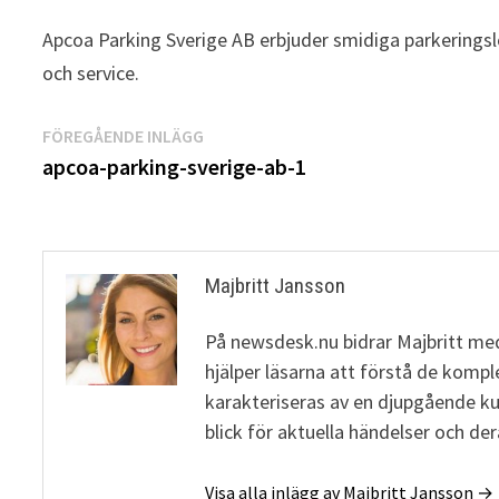
Apcoa Parking Sverige AB erbjuder smidiga parkeringsl
och service.
Inläggsnavigering
Föregående
FÖREGÅENDE INLÄGG
inlägg:
apcoa-parking-sverige-ab-1
Majbritt Jansson
På newsdesk.nu bidrar Majbritt med
hjälper läsarna att förstå de komp
karakteriseras av en djupgående 
blick för aktuella händelser och de
Visa alla inlägg av Majbritt Jansson →