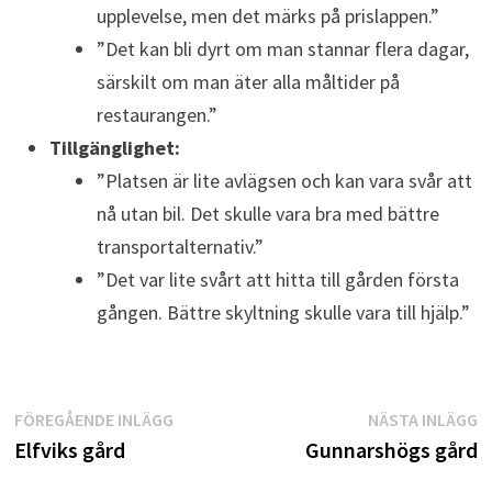
upplevelse, men det märks på prislappen.”
”Det kan bli dyrt om man stannar flera dagar,
särskilt om man äter alla måltider på
restaurangen.”
Tillgänglighet:
”Platsen är lite avlägsen och kan vara svår att
nå utan bil. Det skulle vara bra med bättre
transportalternativ.”
”Det var lite svårt att hitta till gården första
gången. Bättre skyltning skulle vara till hjälp.”
Inläggsnavigering
Föregående
N
FÖREGÅENDE INLÄGG
NÄSTA INLÄGG
inlägg:
i
Elfviks gård
Gunnarshögs gård