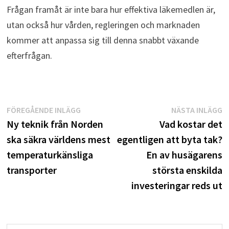
Frågan framåt är inte bara hur effektiva läkemedlen är,
utan också hur vården, regleringen och marknaden
kommer att anpassa sig till denna snabbt växande
efterfrågan.
Inläggsnavigering
Föregående
N
FÖREGÅENDE INLÄGG
NÄSTA INLÄGG
inlägg:
i
Ny teknik från Norden
Vad kostar det
ska säkra världens mest
egentligen att byta tak?
temperaturkänsliga
En av husägarens
transporter
största enskilda
investeringar reds ut