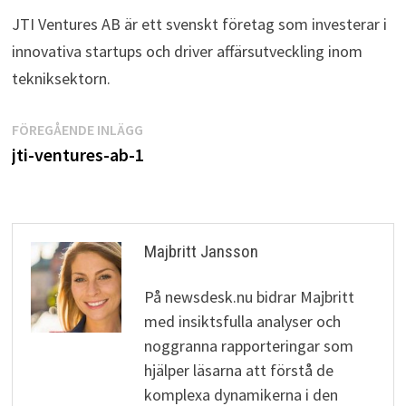
JTI Ventures AB är ett svenskt företag som investerar i
innovativa startups och driver affärsutveckling inom
tekniksektorn.
Inläggsnavigering
Föregående
FÖREGÅENDE INLÄGG
inlägg:
jti-ventures-ab-1
Majbritt Jansson
På newsdesk.nu bidrar Majbritt
med insiktsfulla analyser och
noggranna rapporteringar som
hjälper läsarna att förstå de
komplexa dynamikerna i den