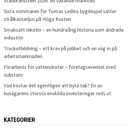
Städbranschen 2026: en växande marknad
Sista sommaren för Tomas Ledins bygdespel sätter
strålkastarljus på Höga Kusten
Smaksatt nikotin – en hundraårig historia som ändrade
industrin
Truckutbildning – ett krav på jobbet och en väg in på
arbetsmarknaden
Förarbevis för vattenskoter – företagseventet med
substans
Vad kostar det egentligen att byta tak? En av
husägarens största enskilda investeringar reds ut
KATEGORIER