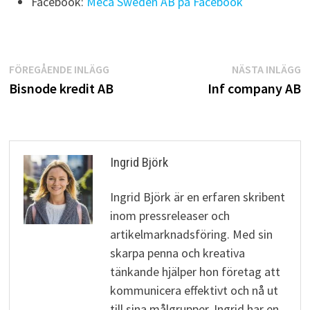
Facebook:
Meca Sweden AB på Facebook
Inläggsnavigering
Föregående
N
FÖREGÅENDE INLÄGG
NÄSTA INLÄGG
inlägg:
i
Bisnode kredit AB
Inf company AB
Ingrid Björk
Ingrid Björk är en erfaren skribent
inom pressreleaser och
artikelmarknadsföring. Med sin
skarpa penna och kreativa
tänkande hjälper hon företag att
kommunicera effektivt och nå ut
till sina målgrupper. Ingrid har en