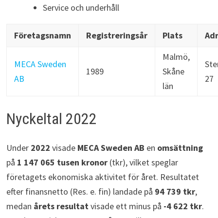
Service och underhåll
Företagsnamn
Registreringsår
Plats
Adr
Malmö,
MECA Sweden
Ste
1989
Skåne
AB
27
län
Nyckeltal 2022
Under
2022
visade
MECA Sweden AB
en
omsättning
på
1 147 065 tusen kronor
(tkr), vilket speglar
företagets ekonomiska aktivitet för året. Resultatet
efter finansnetto (Res. e. fin) landade på
94 739 tkr
,
medan
årets resultat
visade ett minus på
-4 622 tkr
.