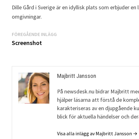
Dille Gård i Sverige är en idyllisk plats som erbjuder e
omgivningar.
Inläggsnavigering
Föregående
FÖREGÅENDE INLÄGG
inlägg:
Screenshot
Majbritt Jansson
På newsdesk.nu bidrar Majbritt med
hjälper läsarna att förstå de komp
karakteriseras av en djupgående 
blick för aktuella händelser och de
Visa alla inlägg av Majbritt Jansson →