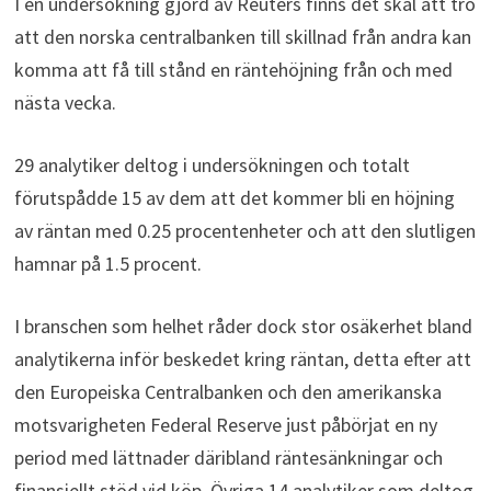
I en undersökning gjord av Reuters finns det skäl att tro
att den norska centralbanken till skillnad från andra kan
komma att få till stånd en räntehöjning från och med
nästa vecka.
29 analytiker deltog i undersökningen och totalt
förutspådde 15 av dem att det kommer bli en höjning
av räntan med 0.25 procentenheter och att den slutligen
hamnar på 1.5 procent.
I branschen som helhet råder dock stor osäkerhet bland
analytikerna inför beskedet kring räntan, detta efter att
den Europeiska Centralbanken och den amerikanska
motsvarigheten Federal Reserve just påbörjat en ny
period med lättnader däribland räntesänkningar och
finansiellt stöd vid köp. Övriga 14 analytiker som deltog