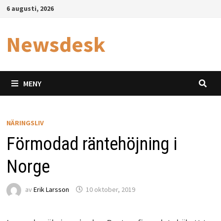
Hoppa
6 augusti, 2026
till
innehåll
Newsdesk
MENY
NÄRINGSLIV
Förmodad räntehöjning i
Norge
av
Erik Larsson
10 oktober, 2019