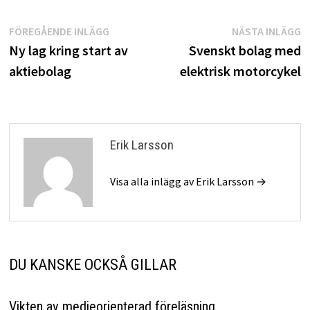
Inläggsnavigering
Föregående
N
FÖREGÅENDE INLÄGG
NÄSTA INLÄGG
inlägg:
i
Ny lag kring start av
Svenskt bolag med
aktiebolag
elektrisk motorcykel
Erik Larsson
Visa alla inlägg av Erik Larsson →
DU KANSKE OCKSÅ GILLAR
Vikten av medieorienterad föreläsning