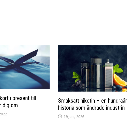
ort i present till
Smaksatt nikotin – en hundraår
r dig om
historia som ändrade industrin
2022
19 juni, 2026