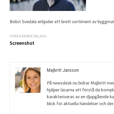
Bolist Svedala erbjuder ett brett sortiment av byggma
Inläggsnavigering
Föregående
FÖREGÅENDE INLÄGG
inlägg:
Screenshot
Majbritt Jansson
På newsdesk.nu bidrar Majbritt med
hjälper läsarna att förstå de komp
karakteriseras av en djupgående 
blick för aktuella händelser och de