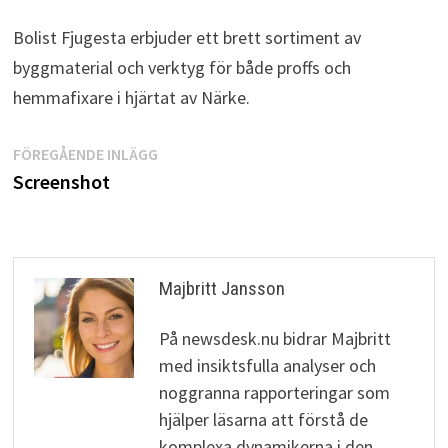
Bolist Fjugesta erbjuder ett brett sortiment av
byggmaterial och verktyg för både proffs och
hemmafixare i hjärtat av Närke.
Inläggsnavigering
Föregående
FÖREGÅENDE INLÄGG
inlägg:
Screenshot
Majbritt Jansson
På newsdesk.nu bidrar Majbritt
med insiktsfulla analyser och
noggranna rapporteringar som
hjälper läsarna att förstå de
komplexa dynamikerna i den