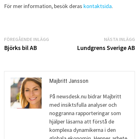
För mer information, besök deras
kontaktsida
.
Inläggsnavigering
Föregående
N
FÖREGÅENDE INLÄGG
NÄSTA INLÄGG
inlägg:
i
Björks bil AB
Lundgrens Sverige AB
Majbritt Jansson
På newsdesk.nu bidrar Majbritt
med insiktsfulla analyser och
noggranna rapporteringar som
hjälper läsarna att förstå de
komplexa dynamikerna i den
globala ekonomin. Hennes arbete