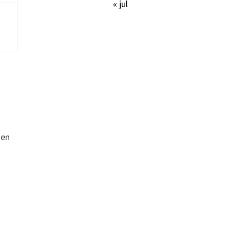
« jul
 en