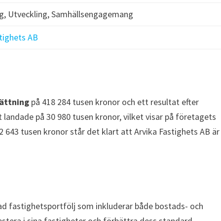
ng, Utveckling, Samhällsengagemang
stighets AB
ättning
på 418 284 tusen kronor och ett resultat efter
t landade på 30 980 tusen kronor, vilket visar på företagets
2 643 tusen kronor står det klart att Arvika Fastighets AB är
rad fastighetsportfölj som inkluderar både bostads- och
stera i sina fastigheter och förbättra dess standard,