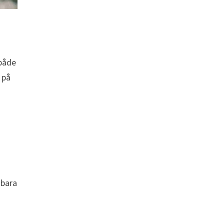
 både
 på
 bara